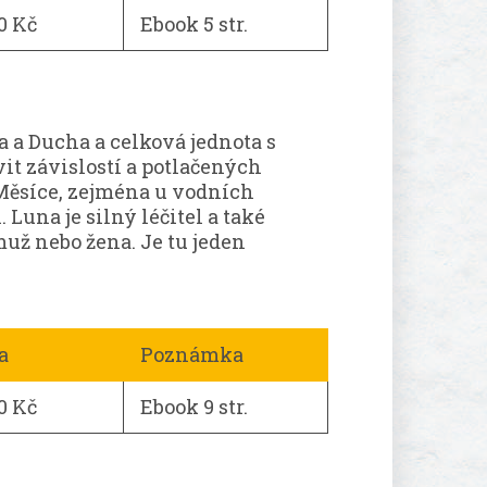
0 Kč
Ebook 5 str.
a a Ducha a celková jednota s
t závislostí a potlačených
 Měsíce, zejména u vodních
Luna je silný léčitel a také
už nebo žena. Je tu jeden
a
Poznámka
0 Kč
Ebook 9 str.