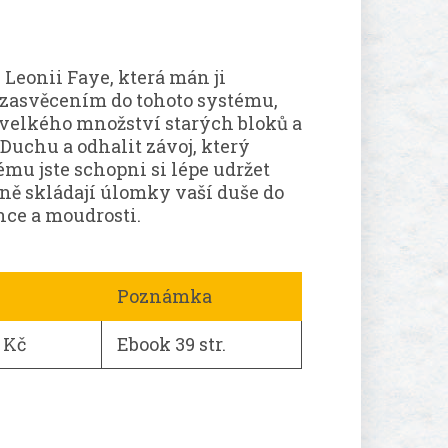
 Leonii Faye, která mán ji
ít zasvěcením do tohoto systému,
li velkého množství starých bloků a
Duchu a odhalit závoj, který
ému jste schopni si lépe udržet
pně skládají úlomky vaší duše do
ence a moudrosti.
Poznámka
 Kč
Ebook 39 str.