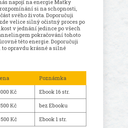
 nás napojí na energie Matky
rozpomínání si na schopnosti,
část svého života. Doporučuji
de velice silný očistný proces po
kost v jednání jedince po všech
hannelingem pokračování tohoto
rovně této energie. Doporučuji
 to opravdu krásné a silné
ena
Poznámka
 000 Kč
Ebook 16 str.
 500 Kč
bez Ebooku
 500 Kč
Ebook 1 str.