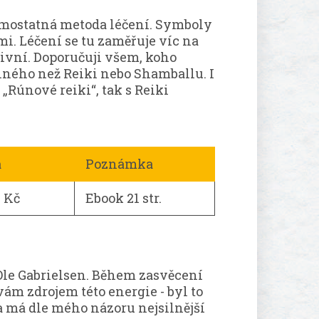
amostatná metoda léčení. Symboly
. Léčení se tu zaměřuje víc na
ivní. Doporučuji všem, koho
iného než Reiki nebo Shamballu. I
„Rúnové reiki“, tak s Reiki
a
Poznámka
0 Kč
Ebook 21 str.
le Gabrielsen. Během zasvěcení
vám zdrojem této energie - byl to
 a má dle mého názoru nejsilnější