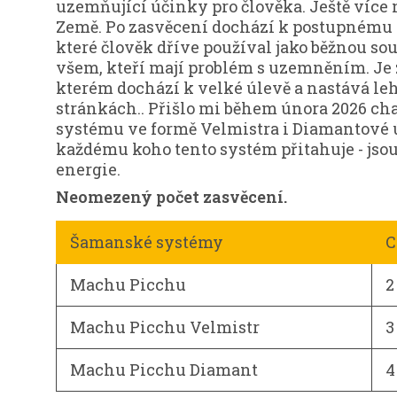
uzemňující účinky pro člověka. Ještě více
Země. Po zasvěcení dochází k postupnému 
které člověk dříve používal jako běžnou sou
všem, kteří mají problém s uzemněním. Je z
kterém dochází k velké úlevě a nastává leh
stránkách.. Přišlo mi během února 2026 c
systému ve formě Velmistra i Diamantové ú
každému koho tento systém přitahuje - jsou
energie.
Neomezený počet zasvěcení.
Šamanské systémy
C
Machu Picchu
2
Machu Picchu Velmistr
3
Machu Picchu Diamant
4