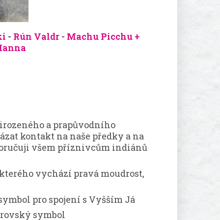
ki
-
Rún Valdr
-
Machu Picchu +
Manna
řirozeného a prapůvodního
ázat kontakt na naše předky a na
oporučuji všem příznivcům indiánů
e kterého vychází pravá moudrost,
symbol pro spojení s Vyšším Já
strovský symbol