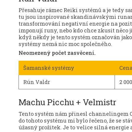
Přesahuje rámec Reiki systémů a je tedy s
tu jsou inspirované skandinávskými runami
transformování negativní energie na pozit
imponují runy, nebo kdo chce zkusit něco j
když někdy je tento systém označován jako 
systémy nemá nic moc společného.
Neomezený počet zasvěcení.
Šamanské systémy
Cen
Rún Valdr
2 00
Machu Picchu + Velmistr
Tento systém nám přinesl channelingem O
do tohoto systému mi bylo řečeno, že se stá
úžasný prožitek. Je to velice silná energie