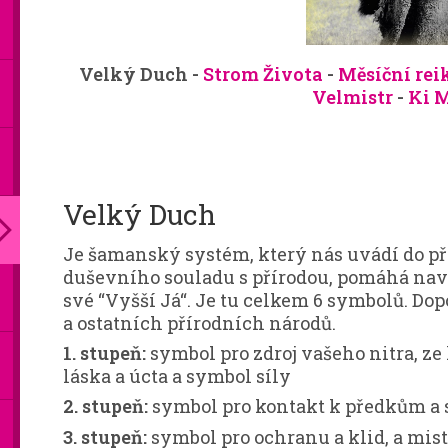
Velký Duch -
Strom Života
-
Měsíční rei
Velmistr
-
Ki 
Velký Duch
Je šamanský systém, který nás uvádí do p
duševního souladu s přírodou, pomáhá nav
své “Vyšší Já“. Je tu celkem 6 symbolů. D
a ostatních přírodních národů.
1. stupeň:
symbol pro zdroj vašeho nitra, z
láska a úcta a symbol síly
2. stupeň:
symbol pro kontakt k předkům a 
3. stupeň:
symbol pro ochranu a klid, a mi