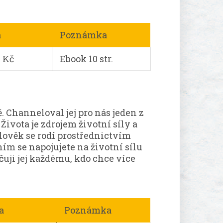
a
Poznámka
0 Kč
Ebook 10 str.
 Channeloval jej pro nás jeden z
ivota je zdrojem životní síly a
člověk se rodí prostřednictvím
ním se napojujete na životní sílu
čuji jej každému, kdo chce více
a
Poznámka