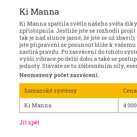
Ki Manna
Ki Manna spatřila světlo našeho světa díky
zpřístupnila. Jestliže jste se rozhodli proj
tak je nad slunce jasné, že jste se už zbavi
jste připraveni se posunout blíže k vašemu 
zastírá pravdu. Po zasvěcení do tohoto syst
vyšší vibrace po delší dobu a také se postu
jednoty. Stáváte se tu ztělesněním síly, es
Neomezený počet zasvěcení.
Šamanské systémy
Cena
Ki Manna
4 000
Jít zpět