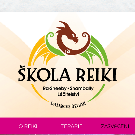
Zpět na titulní stranu
O REIKI
TERAPIE
ZASVĚCENÍ