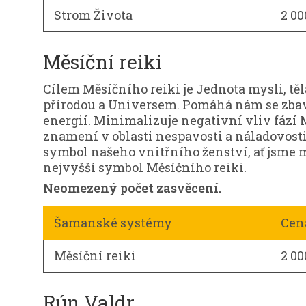
Strom Života
2 00
Měsíční reiki
Cílem Měsíčního reiki je Jednota mysli, těl
přírodou a Universem. Pomáhá nám se zbavi
energií. Minimalizuje negativní vliv fází
znamení v oblasti nespavosti a náladovosti. 
symbol našeho vnitřního ženství, ať jsme m
nejvyšší symbol Měsíčního reiki.
Neomezený počet zasvěcení.
Šamanské systémy
Cen
Měsíční reiki
2 00
Rún Valdr